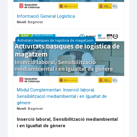
Informació General Logística
Nivell
:
Beginner
Mòdul Complementari: Inserció laboral, Sensibilització media
Activitats basiques de logistica de magatzem
Mòdul Complementari: Inserció laboral,
Sensibilització mediambiental i en Igualtat de
gènere
Nivell
:
Beginner
Inserció laboral, Sensibilització mediambiental
i en Igualtat de gènere