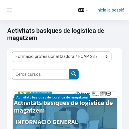
Ves al contingut principal
Inicia la sessió
Panell lateral
Activitats basiques de logistica de
magatzem
Categories de cursos
Cerca cursos
Cerca cursos
Informació General Logística
Activitats basiques de logistica de magatzem