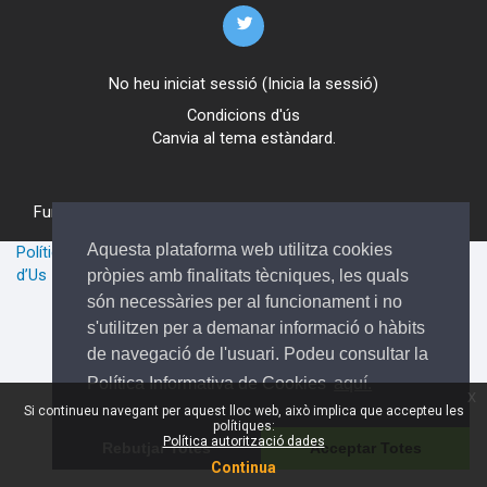
No heu iniciat sessió (
Inicia la sessió
)
Condicions d'ús
Canvia al tema estàndard.
Funciona amb
Moodle
Aquesta plataforma web utilitza cookies
Política de Cookies
-
Política de Privacitat
-
Condicions Generals
d’Us
pròpies amb finalitats tècniques, les quals
són necessàries per al funcionament i no
s'utilitzen per a demanar informació o hàbits
de navegació de l'usuari. Podeu consultar la
Política Informativa de Cookies
aquí.
x
Si continueu navegant per aquest lloc web, això implica que accepteu les
polítiques:
Política autorització dades
Rebutjar Totes
Acceptar Totes
Continua