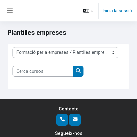
Ves al contingut principal
Inicia la sessió
Panell lateral
Plantilles empreses
Categories de cursos
Cerca cursos
Cerca cursos
Contacte
Segueix-nos