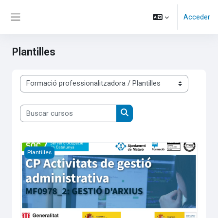
Salta al contenido principal
Acceder
Panel lateral
Plantilles
Categorías
Buscar cursos
Buscar cursos
PLANTILLA FOAP 25 no modificar
Plantilles