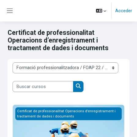
Salta al contenido principal
Acceder
Panel lateral
Certificat de professionalitat
Operacions d’enregistrament i
tractament de dades i documents
Categorías
Buscar cursos
Buscar cursos
Formació complementària: Bàsic de Prevenció de Riscos Labo
Certificat de professionalitat Operacions d’enregistrament i
tractament de dades i documents