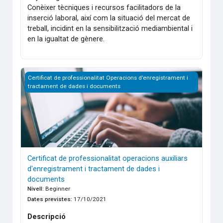
Conèixer tècniques i recursos facilitadors de la
inserció laboral, així com la situació del mercat de
treball, incidint en la sensibilització mediambiental i
en la igualtat de gènere.
Certificat de professionalitat operacions auxiliars d'enregi
Certificat de professionalitat Operacions d’enregistrament i
tractament de dades i documents
Certificat de professionalitat operacions auxiliars
d'enregistrament i tractament de dades i
documents
Nivell
:
Beginner
Dates previstes
:
17/10/2021
Descripció