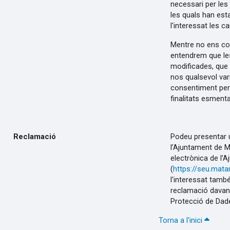
necessari per les 
les quals han est
l'interessat les can
Mentre no ens com
entendrem que le
modificades, que
nos qualsevol var
consentiment per u
finalitats esment
Reclamació
Podeu presentar 
l’Ajuntament de M
electrònica de l’
(
https://seu.mata
l'interessat tamb
reclamació davant
Protecció de Dad
Torna a l'inici