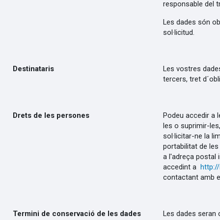
responsable del 
Les dades són obl
sol·licitud.
Destinataris
Les vostres dade
tercers, tret d´obl
Drets de les persones
Podeu accedir a l
les o suprimir-le
sol·licitar-ne la li
portabilitat de les
a l'adreça postal
accedint a
http:/
contactant amb e
Termini de conservació de les dades
Les dades seran 